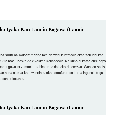
Babu Iyaka Kan Launin Bugawa (Launin
 na siliki na musamman
ba tare da wani ƙuntatawa akan zaɓuɓɓukan
rar ƙira masu haske da cikakken keɓancewa. Ko kuna buƙatar launi ɗaya
har bugawa ta zamani ta tabbatar da daidaito da dorewa. Wannan sabis
man nuna alamar kasuwancinsu akan samfuran da ke da inganci, bugu
a don bukatunsu.
Babu Iyaka Kan Launin Bugawa (Launin