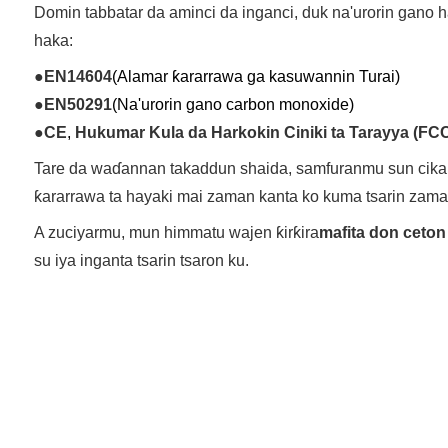
Domin tabbatar da aminci da inganci, duk na'urorin gano h
haka:
●
EN14604
(Alamar ƙararrawa ga kasuwannin Turai)
●
EN50291
(Na'urorin gano carbon monoxide)
●
CE
,
Hukumar Kula da Harkokin Ciniki ta Tarayya (FC
Tare da waɗannan takaddun shaida, samfuranmu sun cika
ƙararrawa ta hayaki mai zaman kanta ko kuma tsarin zama
A zuciyarmu, mun himmatu wajen ƙirƙira
mafita don ceton 
su iya inganta tsarin tsaron ku.