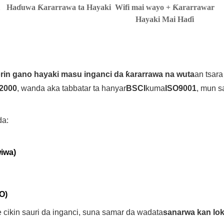
i
Haɗuwa Ƙararrawa ta Hayaki
Wifi mai wayo + Ƙararrawar
Hayaki Mai Haɗi
rin gano hayaki masu inganci da ƙararrawa na wuta
an tsar
 2000
, wanda aka tabbatar ta hanyar
BSCI
kuma
ISO9001
, mun s
da:
iwa)
O)
cikin sauri da inganci, suna samar da wadata
sanarwa kan lok