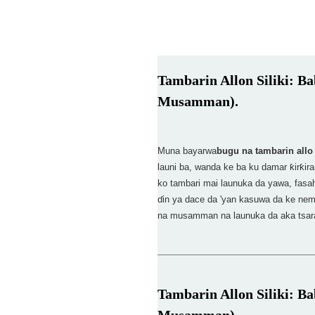
Tambarin Allon Siliki: 
Musamman).
Muna bayarwa
bugu na tambarin allo
launi ba, wanda ke ba ku damar ƙirƙi
ko tambari mai launuka da yawa, fasa
ɗin ya dace da 'yan kasuwa da ke ne
na musamman na launuka da aka tsar
Tambarin Allon Siliki: 
Musamman).