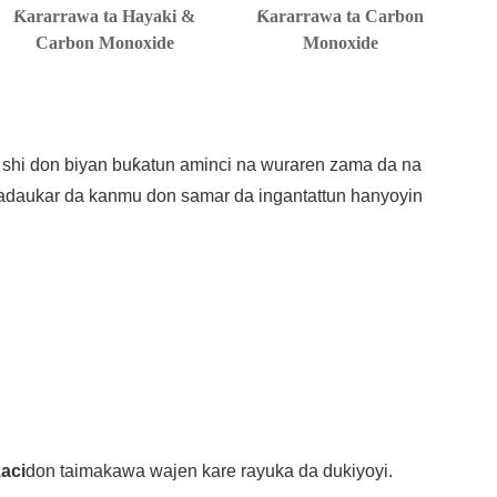
Ƙararrawa ta Hayaki &
Ƙararrawa ta Carbon
Carbon Monoxide
Monoxide
a shi don biyan buƙatun aminci na wuraren zama da na
adaukar da kanmu don samar da ingantattun hanyoyin
aci
don taimakawa wajen kare rayuka da dukiyoyi.