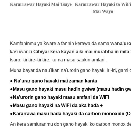
Ƙararrawar Hayaki Mai Tsaye
Ƙararrawar Hayaki ta WiF
Mai Wayo
Kamfaninmu ya ƙware a fannin kerawa da samarwa
na'uro
kasuwanci.
Cibiyar kera kayan aiki mai murabba'in mita
tsaro, kirkire-kirkire, kuma masu sauƙin amfani.
Muna bayar da nau'ikan na'urorin gano hayaki iri-iri, gami 
● Na'urar gano hayaki mai zaman kanta
●
Masu gano hayaki masu haɗin gwiwa (masu haɗin gw
●
Na'urorin gano hayaki masu amfani da WiFi
●
Masu gano hayaki na WiFi da aka haɗa +
●
Ƙararrawa masu haɗa hayaki da carbon monoxide (C
An ƙera samfuranmu don gano hayaki ko carbon monoxide 