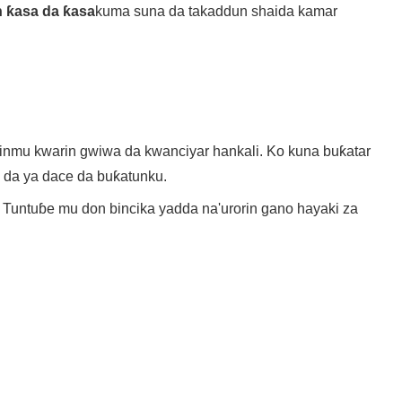
n ƙasa da ƙasa
kuma suna da takaddun shaida kamar
kinmu kwarin gwiwa da kwanciyar hankali. Ko kuna buƙatar
 da ya dace da buƙatunku.
ci. Tuntuɓe mu don bincika yadda na'urorin gano hayaki za