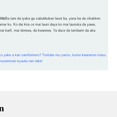
liki
Ba tare da iyaka ga zaɓuɓɓukan launi ba, yana ba da cikakken
ar ku. Ko dai ƙira ce mai launi ɗaya ko mai launuka da yawa,
ai ƙarfi, mai ɗorewa, da ƙwarewa. Ya dace da tambarin da aka
 ku yake a kan samfurinmu? Tuntube mu yanzu, kuma ƙwararrun masu
 musamman kyauta nan take!
n