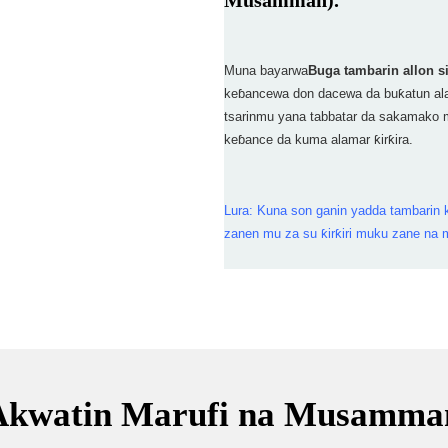
Muna bayarwa
Buga tambarin allon si
keɓancewa don dacewa da buƙatun alam
tsarinmu yana tabbatar da sakamako m
keɓance da kuma alamar ƙirƙira.
Lura: Kuna son ganin yadda tambarin
zanen mu za su ƙirƙiri muku zane na
Akwatin Marufi na Musamma