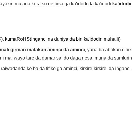
ayakin mu ana ƙera su ne bisa ga ƙa'idodi da ƙa'idodi.
ƙa'idodi
C)
, kuma
RoHS
(Inganci na duniya da bin ƙa'idodin muhalli)
mafi girman matakan aminci da aminci
, yana ba abokan cini
ni mai wayo tare da damar sa ido daga nesa, muna da samfurin
rai
waɗanda ke ba da fifiko ga aminci, kirkire-kirkire, da ingan